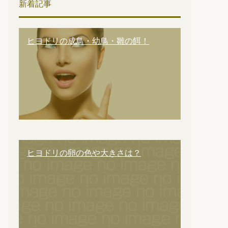
新着記事
ヒヨドリの成鳥・幼鳥・雛の餌！
ヒヨドリの卵の色や大きさは？