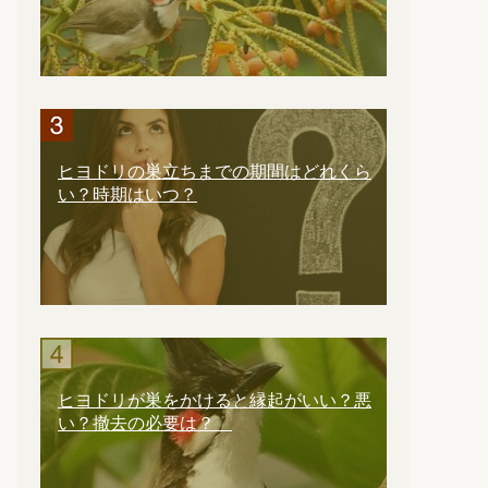
ヒヨドリの巣立ちまでの期間はどれくら
い？時期はいつ？
ヒヨドリが巣をかけると縁起がいい？悪
い？撤去の必要は？