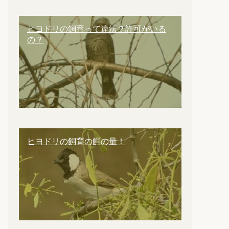
ヒヨドリの飼育って違法？許可がいる
の？
ヒヨドリの飼育の餌の量！