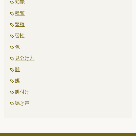
知能
種類
繁殖
習性
色
見分け方
雛
餌
餌付け
鳴き声