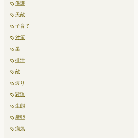
保護
天敵
子育て
対策
巣
排泄
敵
渡り
狩猟
生態
産卵
病気