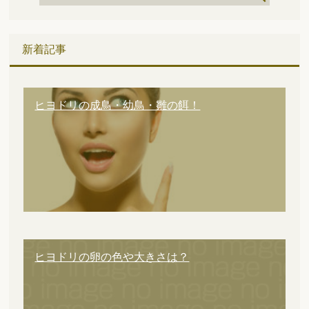
新着記事
ヒヨドリの成鳥・幼鳥・雛の餌！
ヒヨドリの卵の色や大きさは？