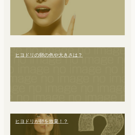
ヒヨドリの卵の色や大きさは？
ヒヨドリが卵を放棄！？