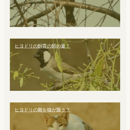
ヒヨドリの飼育の餌の量！
ヒヨドリの雛を猫が襲う？