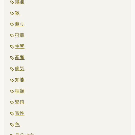
排泄
敵
渡り
狩猟
生態
産卵
病気
知能
種類
繁殖
習性
色