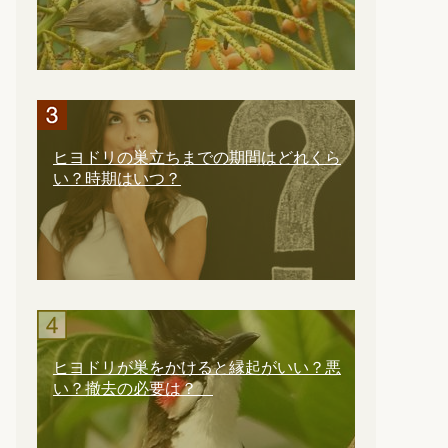
ヒヨドリの巣立ちまでの期間はどれくら
い？時期はいつ？
ヒヨドリが巣をかけると縁起がいい？悪
い？撤去の必要は？