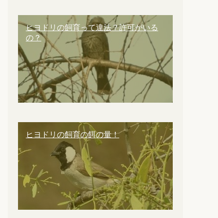
ヒヨドリの飼育って違法？許可がいる
の？
ヒヨドリの飼育の餌の量！