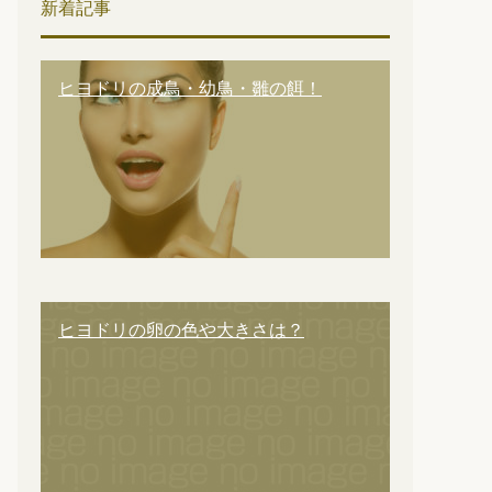
新着記事
ヒヨドリの成鳥・幼鳥・雛の餌！
ヒヨドリの卵の色や大きさは？