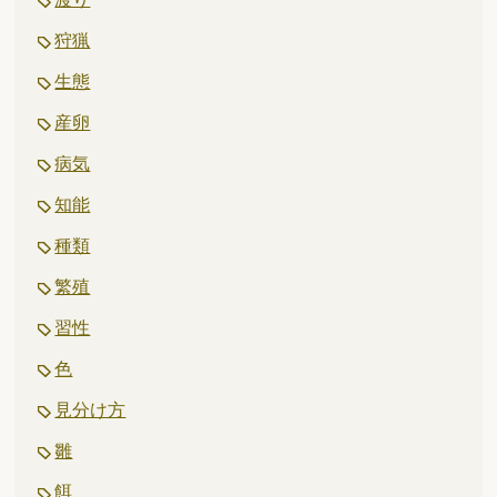
狩猟
生態
産卵
病気
知能
種類
繁殖
習性
色
見分け方
雛
餌