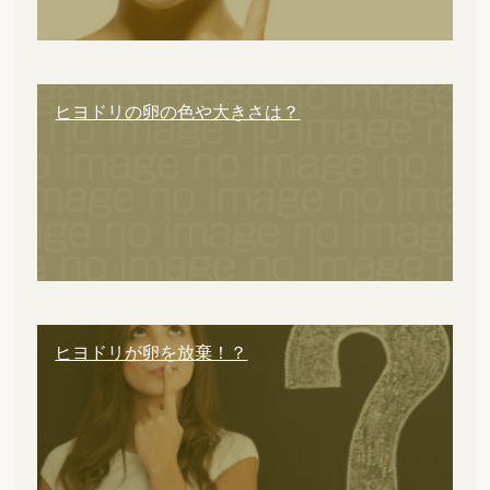
ヒヨドリの卵の色や大きさは？
ヒヨドリが卵を放棄！？