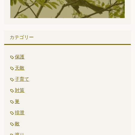
カテゴリー
保護
天敵
子育て
対策
巣
排泄
敵
渡り