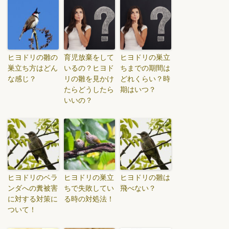
ヒヨドリの雛の
育児放棄をして
ヒヨドリの巣立
巣立ち方はどん
いるの？ヒヨド
ちまでの期間は
な感じ？
リの雛を見かけ
どれくらい？時
たらどうしたら
期はいつ？
いいの？
ヒヨドリのベラ
ヒヨドリの巣立
ヒヨドリの雛は
ンダへの糞被害
ちで失敗してい
飛べない？
に対する対策に
る時の対処法！
ついて！