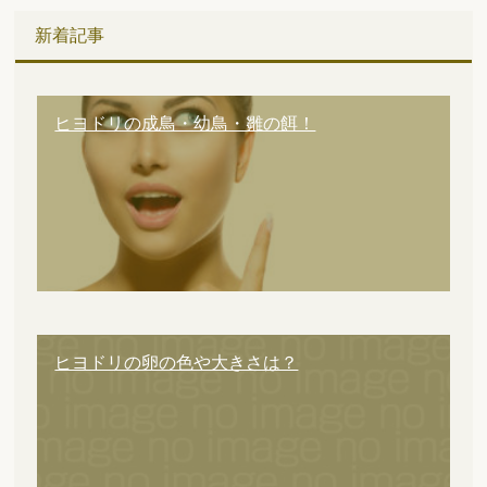
新着記事
ヒヨドリの成鳥・幼鳥・雛の餌！
ヒヨドリの卵の色や大きさは？