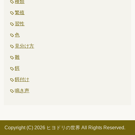
種類
繁殖
習性
色
見分け方
雛
餌
餌付け
鳴き声
Copyright (C) 2026 ヒヨドリの世界
All Rights Reserved.