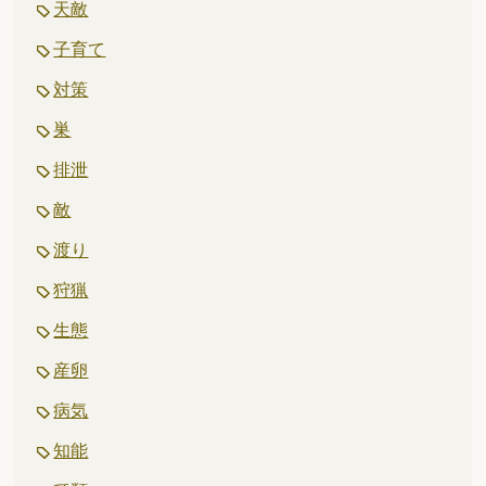
天敵
子育て
対策
巣
排泄
敵
渡り
狩猟
生態
産卵
病気
知能