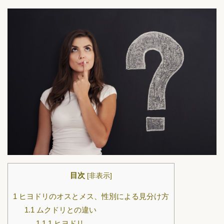
目次
[
非表示
]
1
ヒヨドリのオスとメス、性別による見分け方
1.1
ムクドリとの違い
1.1.1
ヒヨドリ