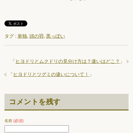
タグ :
単独
,
頭の羽
,
黒っぽい
「
ヒヨドリとムクドリの見分け方は？違いはどこ？
」
「
ヒヨドリとツグミの違いについて！
」
コメントを残す
名前
(必須)