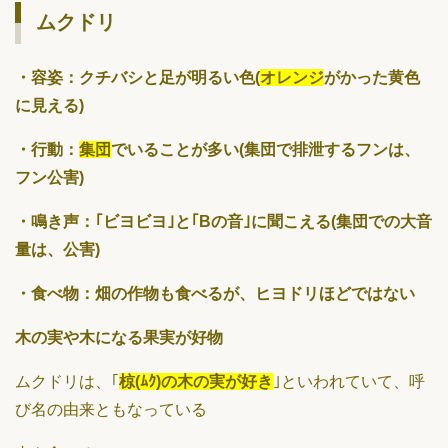
ムクドリ
・容姿：クチバシと足が明るい色(
オレンジ
がかった黄色
に見える)
・行動：
集団
でいることが多い(集団で排泄するフンは、
フン公害)
・鳴き声：｢ビヨビヨ｣と｢Bの音｣に聞こえる(集団での大音
量は、公害)
・食べ物：畑の作物も食べるが、ヒヨドリほどではない
木の実や木になる果実が好物
ムクドリは、｢
椋(ﾑｸ)の木の実が好き
｣といわれていて、呼
び名の由来ともなっている