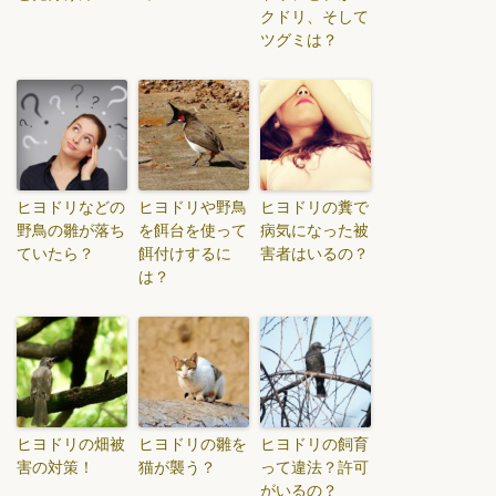
クドリ、そして
ツグミは？
ヒヨドリなどの
ヒヨドリや野鳥
ヒヨドリの糞で
野鳥の雛が落ち
を餌台を使って
病気になった被
ていたら？
餌付けするに
害者はいるの？
は？
ヒヨドリの畑被
ヒヨドリの雛を
ヒヨドリの飼育
害の対策！
猫が襲う？
って違法？許可
がいるの？