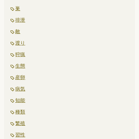
巣
排泄
敵
渡り
狩猟
生態
産卵
病気
知能
種類
繁殖
習性