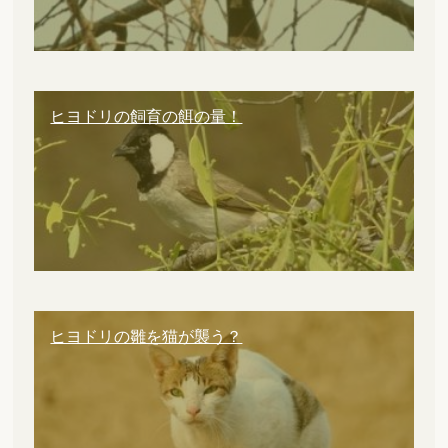
ヒヨドリの飼育の餌の量！
ヒヨドリの雛を猫が襲う？