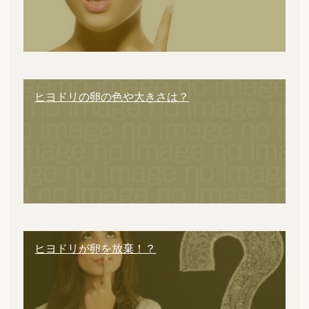
ヒヨドリの卵の色や大きさは？
ヒヨドリが卵を放棄！？