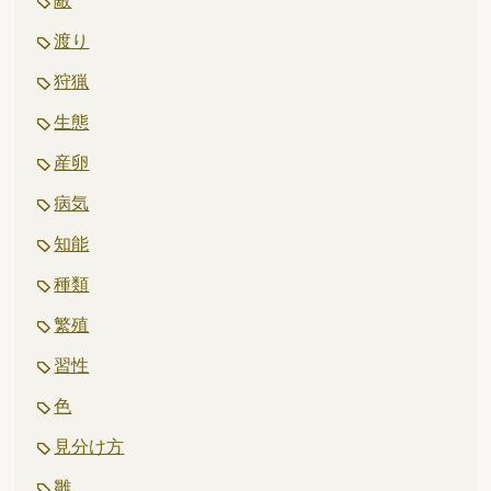
敵
渡り
狩猟
生態
産卵
病気
知能
種類
繁殖
習性
色
見分け方
雛