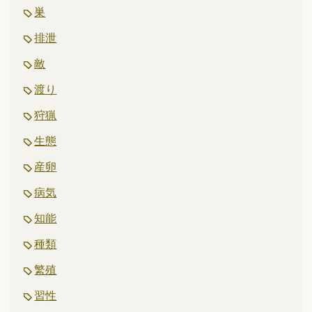
巣
排泄
敵
渡り
狩猟
生態
産卵
病気
知能
種類
繁殖
習性