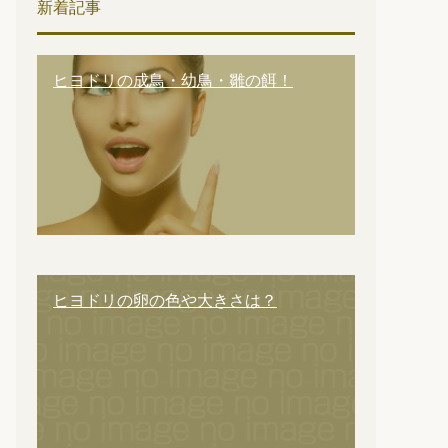
新着記事
ヒヨドリの成鳥・幼鳥・雛の餌！
ヒヨドリの卵の色や大きさは？