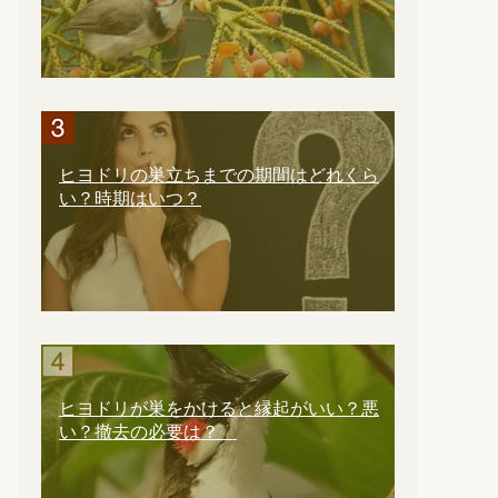
ヒヨドリの巣立ちまでの期間はどれくら
い？時期はいつ？
ヒヨドリが巣をかけると縁起がいい？悪
い？撤去の必要は？