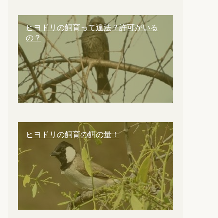
ヒヨドリの飼育って違法？許可がいる
の？
ヒヨドリの飼育の餌の量！