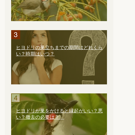
ヒヨドリの巣立ちまでの期間はどれくら
い？時期はいつ？
ヒヨドリが巣をかけると縁起がいい？悪
い？撤去の必要は？