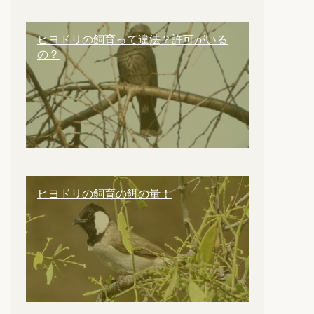
ヒヨドリの飼育って違法？許可がいる
の？
ヒヨドリの飼育の餌の量！