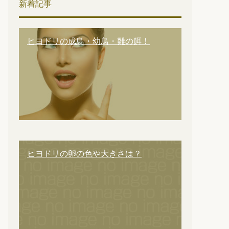
新着記事
ヒヨドリの成鳥・幼鳥・雛の餌！
ヒヨドリの卵の色や大きさは？