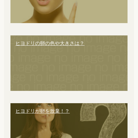
ヒヨドリの卵の色や大きさは？
ヒヨドリが卵を放棄！？