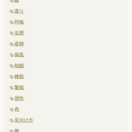
敵
渡り
狩猟
生態
産卵
病気
知能
種類
繁殖
習性
色
見分け方
雛