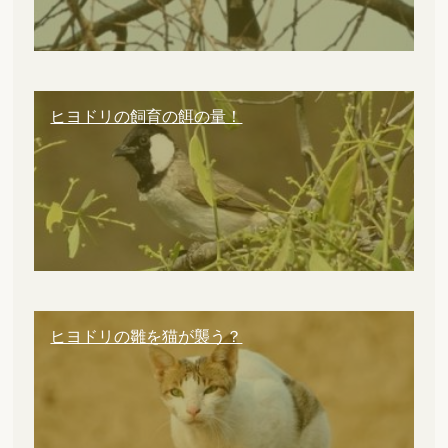
ヒヨドリの飼育の餌の量！
ヒヨドリの雛を猫が襲う？