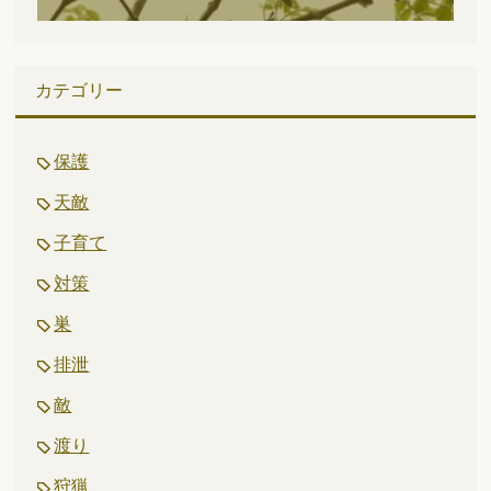
カテゴリー
保護
天敵
子育て
対策
巣
排泄
敵
渡り
狩猟