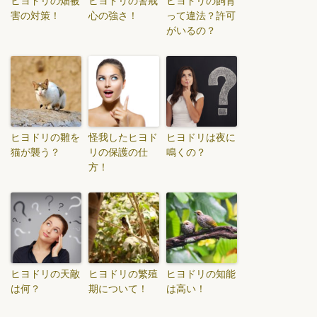
ヒヨドリの畑被
ヒヨドリの警戒
ヒヨドリの飼育
害の対策！
心の強さ！
って違法？許可
がいるの？
ヒヨドリの雛を
怪我したヒヨド
ヒヨドリは夜に
猫が襲う？
リの保護の仕
鳴くの？
方！
ヒヨドリの天敵
ヒヨドリの繁殖
ヒヨドリの知能
は何？
期について！
は高い！