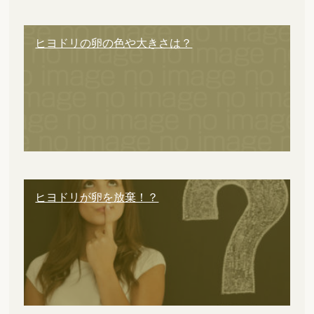
ヒヨドリの卵の色や大きさは？
ヒヨドリが卵を放棄！？