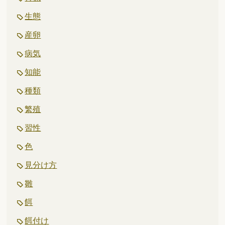
生態
産卵
病気
知能
種類
繁殖
習性
色
見分け方
雛
餌
餌付け