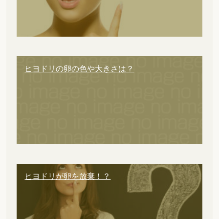
ヒヨドリの卵の色や大きさは？
ヒヨドリが卵を放棄！？