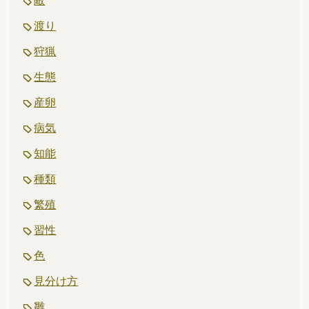
敵
渡り
狩猟
生態
産卵
病気
知能
種類
繁殖
習性
色
見分け方
雛