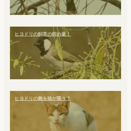
ヒヨドリの飼育の餌の量！
ヒヨドリの雛を猫が襲う？