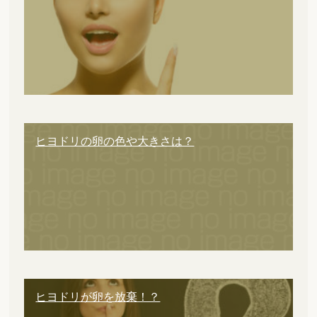
ヒヨドリの卵の色や大きさは？
ヒヨドリが卵を放棄！？