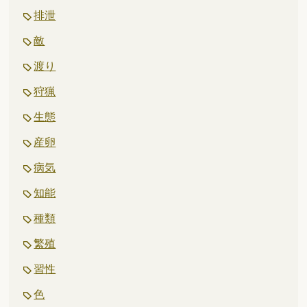
排泄
敵
渡り
狩猟
生態
産卵
病気
知能
種類
繁殖
習性
色