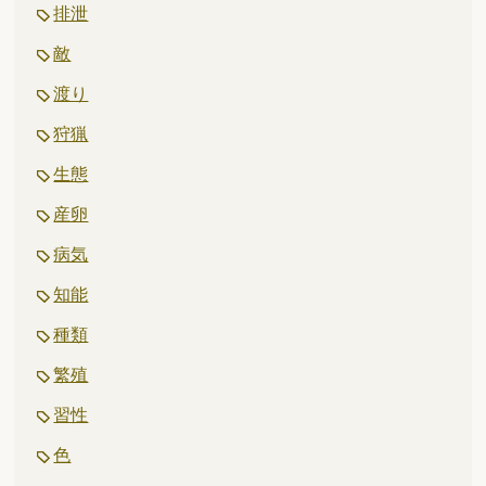
排泄
敵
渡り
狩猟
生態
産卵
病気
知能
種類
繁殖
習性
色