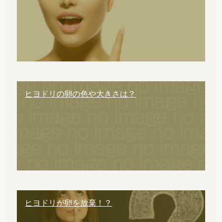
ヒヨドリの卵の色や大きさは？
ヒヨドリが卵を放棄！？