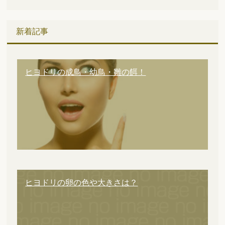
新着記事
ヒヨドリの成鳥・幼鳥・雛の餌！
ヒヨドリの卵の色や大きさは？