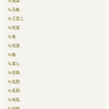
保護
天敵
子育て
対策
巣
排泄
敵
渡り
狩猟
生態
産卵
病気
知能