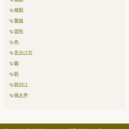
種類
繁殖
習性
色
見分け方
雛
餌
餌付け
鳴き声