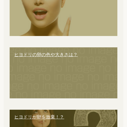
ヒヨドリの卵の色や大きさは？
ヒヨドリが卵を放棄！？