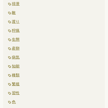
排泄
敵
渡り
狩猟
生態
産卵
病気
知能
種類
繁殖
習性
色