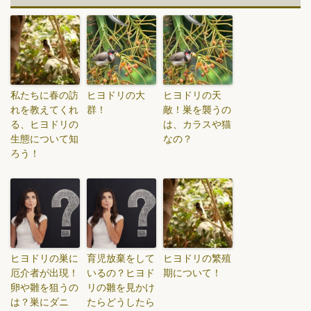
私たちに春の訪
ヒヨドリの大
ヒヨドリの天
れを教えてくれ
群！
敵！巣を襲うの
る、ヒヨドリの
は、カラスや猫
生態について知
なの？
ろう！
ヒヨドリの巣に
育児放棄をして
ヒヨドリの繁殖
厄介者が出現！
いるの？ヒヨド
期について！
卵や雛を狙うの
リの雛を見かけ
は？巣にダニ
たらどうしたら