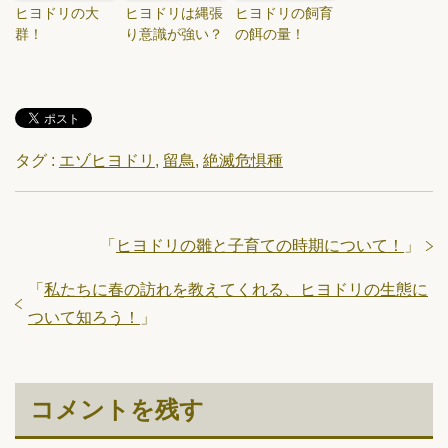
ヒヨドリの大
ヒヨドリは縄張
ヒヨドリの飼育
群！
り意識が強い？
の餌の量！
タグ :
エゾヒヨドリ
,
留鳥
,
絶滅危惧種
「
ヒヨドリの雛と子育ての時期について！
」
「
私たちに春の訪れを教えてくれる、ヒヨドリの生態に
ついて知ろう！
」
コメントを残す