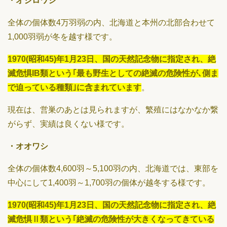
・オジロワシ
全体の個体数4万羽弱の内、北海道と本州の北部合わせて
1,000羽弱が冬を越す様です。
1970(昭和45)年1月23日、国の天然記念物に指定され、絶
滅危惧IB類という｢最も野生としての絶滅の危険性が､側ま
で迫っている種類｣に含まれています
。
現在は、営巣のあとは見られますが、繁殖にはなかなか繋
がらず、実績は良くない様です。
・オオワシ
全体の個体数4,600羽～5,100羽の内、北海道では、東部を
中心にして1,400羽～1,700羽の個体が越冬する様です。
1970(昭和45)年1月23日、国の天然記念物に指定され、絶
滅危惧Ⅱ類という｢絶滅の危険性が大きくなってきている