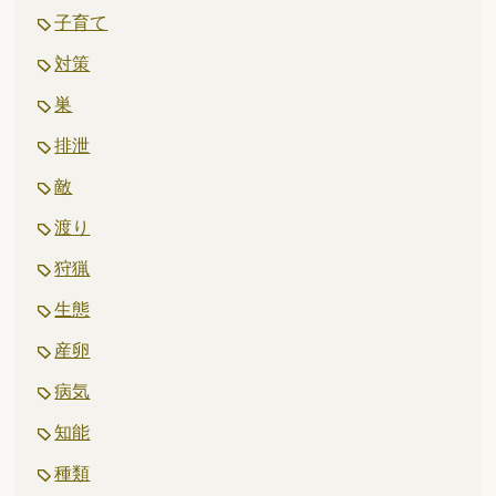
子育て
対策
巣
排泄
敵
渡り
狩猟
生態
産卵
病気
知能
種類