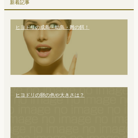
新着記事
ヒヨドリの成鳥・幼鳥・雛の餌！
ヒヨドリの卵の色や大きさは？