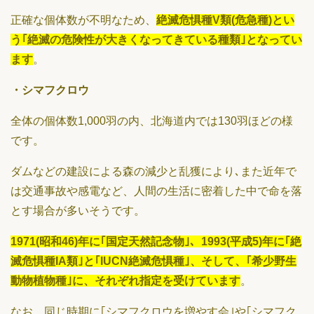
正確な個体数が不明なため、
絶滅危惧種V類(危急種)とい
う｢絶滅の危険性が大きくなってきている種類｣となってい
ます
。
・シマフクロウ
全体の個体数1,000羽の内、北海道内では130羽ほどの様
です。
ダムなどの建設による森の減少と乱獲により､また近年で
は交通事故や感電など、人間の生活に密着した中で命を落
とす場合が多いそうです。
1971(昭和46)年に｢国定天然記念物｣、1993(平成5)年に｢絶
滅危惧種IA類｣と｢IUCN絶滅危惧種｣、そして、｢希少野生
動物植物種｣に、それぞれ指定を受けています
。
なお、同じ時期に｢シマフクロウを増やす会｣や｢シマフク