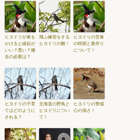
ヒヨドリが巣を
飛ぶ練習をする
ヒヨドリの営巣
かけると縁起が
ヒヨドリの雛！
の時期と巣作り
いい？悪い？撤
について！
去の必要は？
ヒヨドリの子育
北海道の野鳥と
ヒヨドリの警戒
てはどのように
ヒヨドリについ
心の強さ！
される？
て！