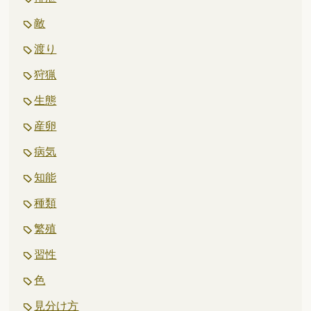
敵
渡り
狩猟
生態
産卵
病気
知能
種類
繁殖
習性
色
見分け方