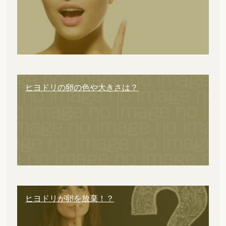
ヒヨドリの卵の色や大きさは？
ヒヨドリが卵を放棄！？