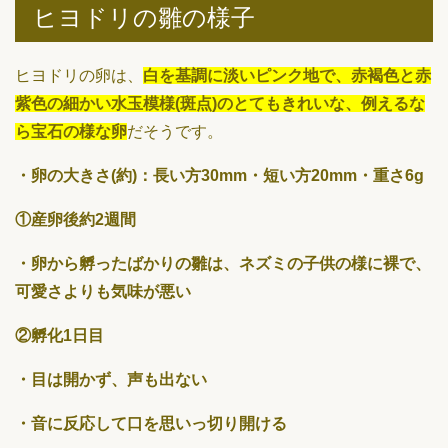
ヒヨドリの雛の様子
ヒヨドリの卵は、
白を基調に淡いピンク地で、赤褐色と赤
紫色の細かい水玉模様(斑点)のとてもきれいな、例えるな
ら宝石の様な卵
だそうです。
・卵の大きさ(約)：長い方30mm・短い方20mm・重さ6g
①産卵後約2週間
・卵から孵ったばかりの雛は、ネズミの子供の様に裸で、
可愛さよりも気味が悪い
②孵化1日目
・目は開かず、声も出ない
・音に反応して口を思いっ切り開ける