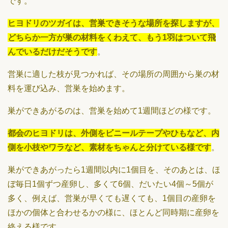
です。
ヒヨドリのツガイは、営巣できそうな場所を探しますが、
どちらか一方が巣の材料をくわえて、もう1羽はついて飛
んでいるだけだそうです
。
営巣に適した枝が見つかれば、その場所の周囲から巣の材
料を運び込み、営巣を始めます。
巣ができあがるのは、営巣を始めて1週間ほどの様です。
都会のヒヨドリは、外側をビニールテープやひもなど、内
側を小枝やワラなど、素材をちゃんと分けている様です
。
巣ができあがったら1週間以内に1個目を、そのあとは、ほ
ぼ毎日1個ずつ産卵し、多くて6個、だいたい4個～5個が
多く、例えば、営巣が早くても遅くても、1個目の産卵を
ほかの個体と合わせるかの様に、ほとんど同時期に産卵を
終える様です。