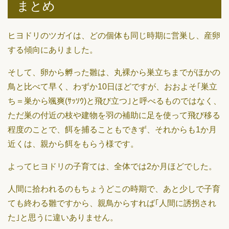
まとめ
ヒヨドリのツガイは、どの個体も同じ時期に営巣し、産卵
する傾向にありました。
そして、卵から孵った雛は、丸裸から巣立ちまでがほかの
鳥と比べて早く、わずか10日ほどですが、おおよそ｢巣立
ち＝巣から颯爽(ｻｯｿｳ)と飛び立つ｣と呼べるものではなく、
ただ巣の付近の枝や建物を羽の補助に足を使って飛び移る
程度のことで、餌を捕ることもできず、それからも1か月
近くは、親から餌をもらう様です。
よってヒヨドリの子育ては、全体では2か月ほどでした。
人間に拾われるのもちょうどこの時期で、あと少しで子育
ても終わる雛ですから、親鳥からすれば｢人間に誘拐され
た｣と思うに違いありません。