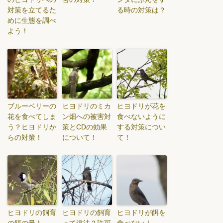
対策を立てるた
る時の対策は？
めに生態を調べ
よう！
ブルーベリーの
ヒヨドリのミカ
ヒヨドリが花を
花を食べてしま
ン畑への被害対
食べないように
う？ヒヨドリか
策とCDの効果
する対策につい
らの対策！
について！
て！
ヒヨドリの飼育
ヒヨドリの飼育
ヒヨドリが餌を
の餌の量！
って違法？許可
食べない！