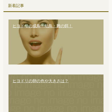
新着記事
ヒヨドリの成鳥・幼鳥・雛の餌！
ヒヨドリの卵の色や大きさは？