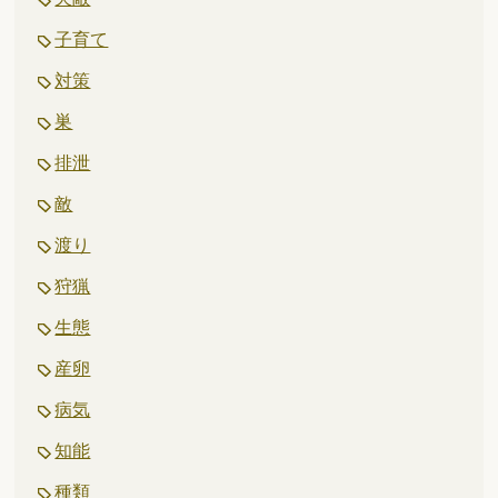
子育て
対策
巣
排泄
敵
渡り
狩猟
生態
産卵
病気
知能
種類