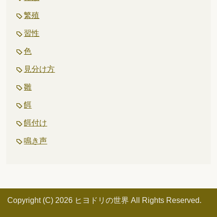
繁殖
習性
色
見分け方
雛
餌
餌付け
鳴き声
Copyright (C) 2026 ヒヨドリの世界
All Rights Reserved.