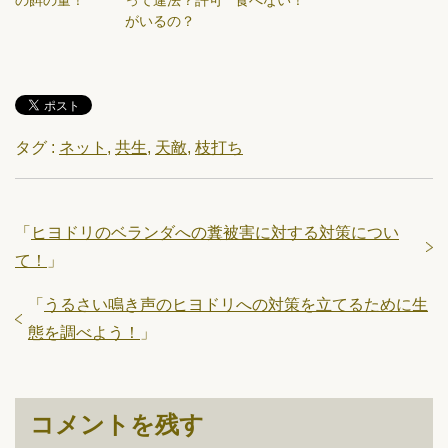
がいるの？
タグ :
ネット
,
共生
,
天敵
,
枝打ち
「
ヒヨドリのベランダへの糞被害に対する対策につい
て！
」
「
うるさい鳴き声のヒヨドリへの対策を立てるために生
態を調べよう！
」
コメントを残す