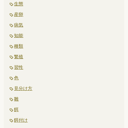
生態
産卵
病気
知能
種類
繁殖
習性
色
見分け方
雛
餌
餌付け