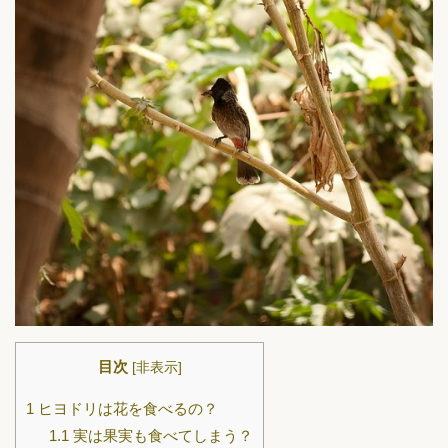
目次
[
非表示
]
1
ヒヨドリは花を食べるの？
1.1
実は果実も食べてしまう？