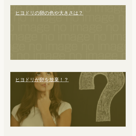
ヒヨドリの卵の色や大きさは？
ヒヨドリが卵を放棄！？