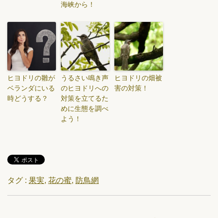
海峡から！
ヒヨドリの雛が
うるさい鳴き声
ヒヨドリの畑被
ベランダにいる
のヒヨドリへの
害の対策！
時どうする？
対策を立てるた
めに生態を調べ
よう！
タグ :
果実
,
花の蜜
,
防鳥網