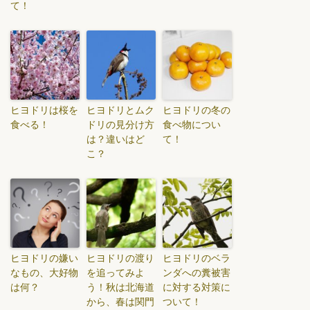
て！
ヒヨドリは桜を
ヒヨドリとムク
ヒヨドリの冬の
食べる！
ドリの見分け方
食べ物につい
は？違いはど
て！
こ？
ヒヨドリの嫌い
ヒヨドリの渡り
ヒヨドリのベラ
なもの、大好物
を追ってみよ
ンダへの糞被害
は何？
う！秋は北海道
に対する対策に
から、春は関門
ついて！