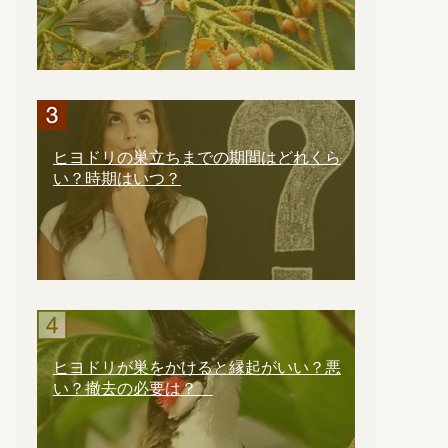
ヒヨドリの巣立ちまでの期間はどれくら
い？時期はいつ？
ヒヨドリが巣をかけると縁起がいい？悪
い？撤去の必要は？