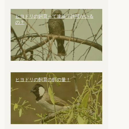
ヒヨドリの飼育って違法？許可がいる
の？
ヒヨドリの飼育の餌の量！