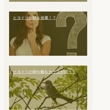
ヒヨドリが卵を放棄！？
ヒヨドリの卵や雛をカラスが襲う！