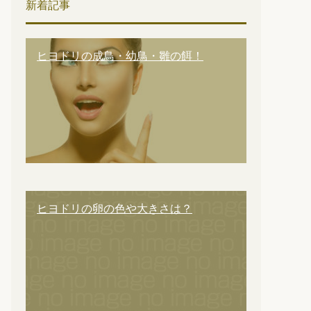
新着記事
ヒヨドリの成鳥・幼鳥・雛の餌！
ヒヨドリの卵の色や大きさは？