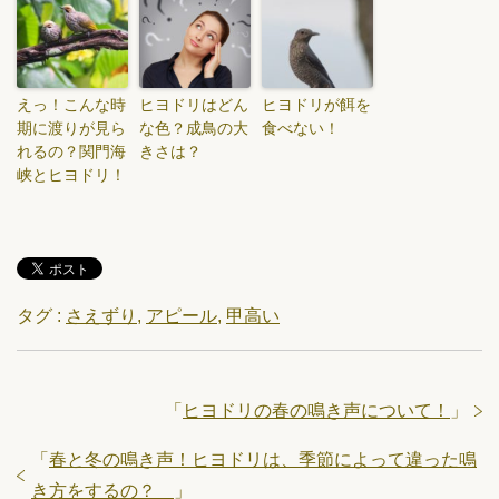
えっ！こんな時
ヒヨドリはどん
ヒヨドリが餌を
期に渡りが見ら
な色？成鳥の大
食べない！
れるの？関門海
きさは？
峡とヒヨドリ！
タグ :
さえずり
,
アピール
,
甲高い
「
ヒヨドリの春の鳴き声について！
」
「
春と冬の鳴き声！ヒヨドリは、季節によって違った鳴
き方をするの？
」