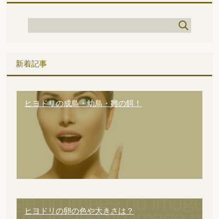
新着記事
ヒヨドリの成鳥・幼鳥・雛の餌！
ヒヨドリの卵の色や大きさは？