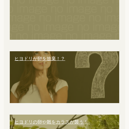
ヒヨドリが卵を放棄！？
ヒヨドリの卵や雛をカラスが襲う！