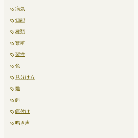
病気
知能
種類
繁殖
習性
色
見分け方
雛
餌
餌付け
鳴き声