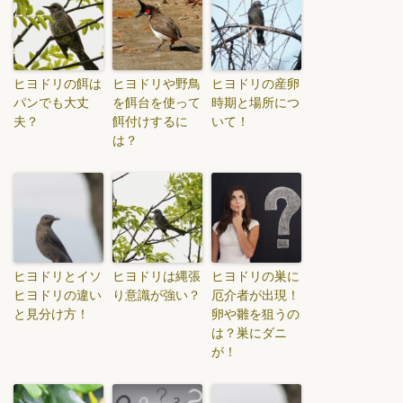
ヒヨドリの餌は
ヒヨドリや野鳥
ヒヨドリの産卵
パンでも大丈
を餌台を使って
時期と場所につ
夫？
餌付けするに
いて！
は？
ヒヨドリとイソ
ヒヨドリは縄張
ヒヨドリの巣に
ヒヨドリの違い
り意識が強い？
厄介者が出現！
と見分け方！
卵や雛を狙うの
は？巣にダニ
が！