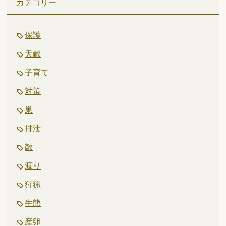
カテゴリー
保護
天敵
子育て
対策
巣
排泄
敵
渡り
狩猟
生態
産卵